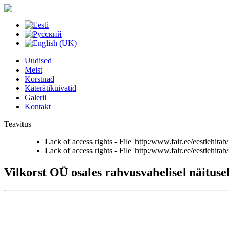
Uudised
Meist
Korstnad
Käterätikuivatid
Galerii
Kontakt
Teavitus
Lack of access rights - File 'http:/www.fair.ee/eestiehita
Lack of access rights - File 'http:/www.fair.ee/eestiehita
Vilkorst OÜ osales rahvusvahelisel näituse