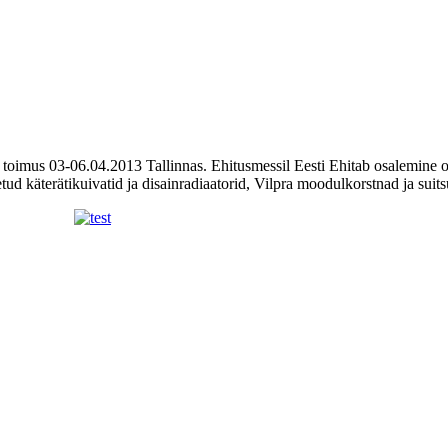
 toimus 03-06.04.2013 Tallinnas. Ehitusmessil Eesti Ehitab osalemine 
etud käterätikuivatid ja disainradiaatorid, Vilpra moodulkorstnad ja sui