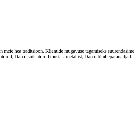
on meie hea traditsioon. Klientide mugavuse tagamiseks suurendasime
tsutorud, Darco suitsutorud mustast metallist, Darco tõmbeparanadjad.